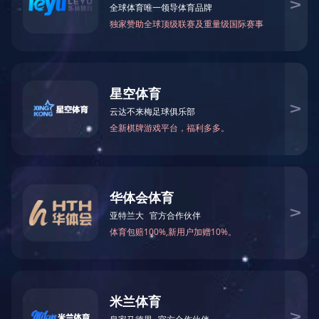
热门关键词：
金属管浮子流量计
电磁流量计
超声波液位计
旋进
您的位置：
mk中国官方官网-MK(中国)
新闻资讯
技术支持
>
>
mk中国官方官网-
公司动态
MK(中国) 新闻资讯