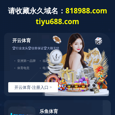
mk中国官方官网
欢迎进入mk中国官方官网-MK(中国) 网站！
中国电磁流量
20年 120国 验证高
mk中国官方官网-MK(中国)
电磁流量计
涡街
关于mk中国官方官网-MK(中国)
联系我们