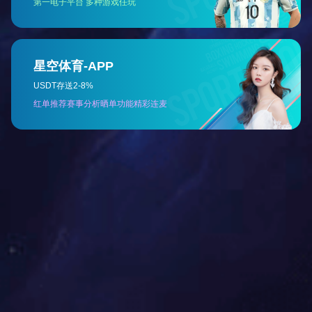
性能
测量范翻
准确度等级
量程比
公称压力
介质温度
液体介质粘度
输出
纯阻性负载
线性度