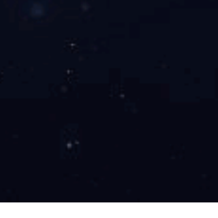
石油
食品
安装注意事项
/