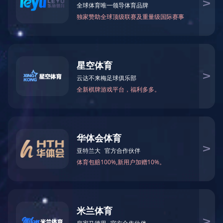
热门关键词：
金属管浮子流量计
电磁流量计
超声波液位计
旋进
您的位置：
mk中国官方官网-MK(中国)
新闻资讯
电磁流量计
>
>
mk中国官方官网-
公司动态
MK(中国) 新闻资讯
信息摘要：
电磁流量计