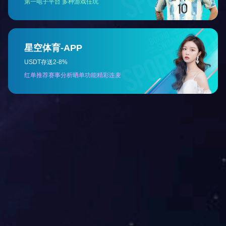
四、 核心选型步骤总结
第一步：确认电导率
。这
第二步：分析化学与物理
第三步：匹配电极材料
。
第四步：匹配内衬材料
。
第五步：确认其他要求
。
牢记：没有“万能”的电
间找到最佳平衡点。
在不
如想了解更多流量计相关
【相关推荐】
青天伟业仪表：开封电磁
2026年热式质量流量计