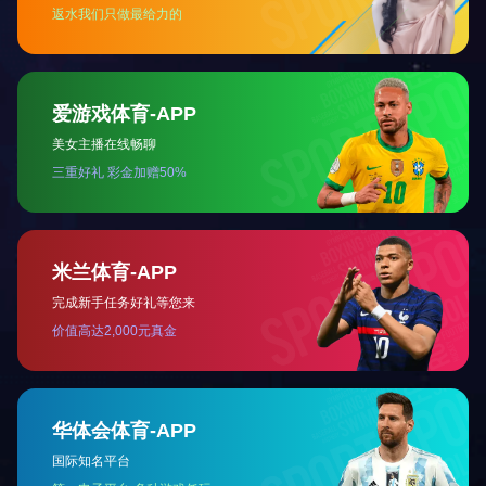
本文标签：
涡街流量计
蒸
网站导航
联系
mk中国官方官网-
电磁流量计
mk中
MK(中国)
涡街流量计
电话： 
金属管浮子流量计
产品中心
邮箱：qi
工程案例
新闻资讯
QQ：3
关于mk中国官方官
联系我们
地址
网-MK(中国)
网站地图
路1号