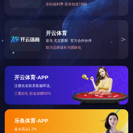
【相关推荐】
漂流景区供水计量案例
电磁流量计在污水处理厂
mk中国官方官网-MK(
上一条
气体流量检定装
下一条
电磁流量计案例