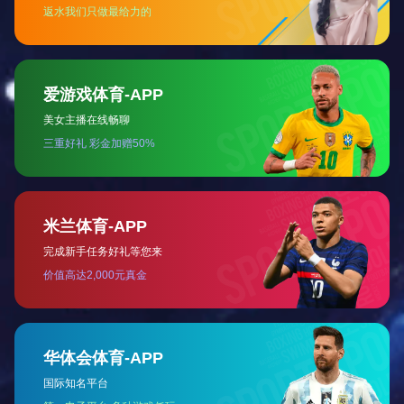
Q=3600×f/k
式中：
f－脉冲频率[Hz]；
K－传感器的仪表系数[1/
Q－流体的瞬时流量（工
3600－换算系数；
每台传感器的仪表系